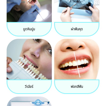
ขูดหินปูน
ผ่าฟันคุด
วีเนียร์
ฟอกสีฟัน