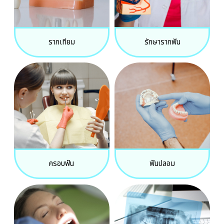
รากเทียม
รักษารากฟัน
ครอบฟัน
ฟันปลอม