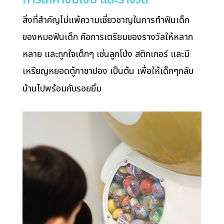
การให้คำชมเชย และรางวัล
สิ่งที่สำคัญไม่แพ้ความเชี่ยวชาญในการทำฟันเด็ก
ของหมอฟันเด็ก คือการเตรียมของรางวัลให้หลาก
หลาย และถูกใจเด็กๆ เช่นลูกโป่ง สติกเกอร์ และมี
เหรียญหยอดตู้กาชาปอง เป็นต้น เพื่อให้เด็กๆกลับ
บ้านไปพร้อมกับรอยยิ้ม