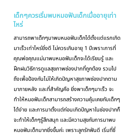
เด็กๆควรเริ่มพบหมอฟันเด็กเมื่ออายุเท่า
ไหร่
สามารถพาเด็กๆมาพบหมอฟันเด็กได้ตั้งแต่แรกเกิด
มาเร็วเท่าไหร่ยิ่งดี ไม่ควรเกินอายุ 1 ปีเพราะการที่
คุณพ่อคุณแม่มาพบหมอฟันเด็กจะได้เรียนรู้ และ
ฝึกฝนวิธีการดูแลสุขภาพช่องปากที่ถูกต้อง รวมไป
ถึงเพื่อป้องกันไม่ให้เกิดปัญหาสุขภาพช่องปากตาม
มาภายหลัง และที่สำคัญคือ ยิ่งพาเด็กๆมาเร็ว จะ
ทำให้หมอฟันเด็กสามารถสร้างความคุ้นเคยกับเด็กๆ
ได้ง่าย และการมาตั้งแต่ก่อนเกิดปัญหาในช่องปากก็
จะทำให้เด็กๆรู้สึกสนุก และมีความสุขกับการมาพบ
หมอฟันเด็กมากยิ่งขึ้นค่ะ เพราะลูกรักฟันดี เริ่มที่ซี่