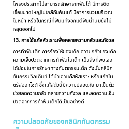
โพรงประสาทไม่สามารถรักษารากฟันได้ มีการติด
เชื้อขนาดใหญ่ไปใกล้กับฟันแท้ มีอาการบวมบริเวณ
ใบหน้า หรือในกรณีที่ฟันแท้งอกแต่ฟันน้ำนมยังไม่
หลุดออกไป
13. การใช้แก๊สหัวเราะเพื่อคลายความกลัวและกังวล
การทำฟันเด็ก การร้องไห้ของเด็ก ความกลัวของเด็ก
ความเจ็บปวดจากการทำฟันในเด็ก เป็นสิ่งที่พบเจอ
ได้บ่อยในการรักษาทางทันตกรรมเด็ก ดังนั้นคลินิก
ทันกรรมวิลเด็นท์ ได้นำเอาแก๊สหัสเราะ หรือแก๊สไน
ตรัสออกไซด์ ซึ่งแก๊สตัวนี้มีความปลอดภัย มาเป็นตัว
ช่วยลดความกลัว คลายความกังวล และลดความเจ็บ
ปวดจากการทำฟันเด็กได้เป็นอย่างดี
ความปลอดภัยของคลินิกทันตกรรม