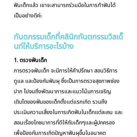
ฟันเด็กแล้ว เขาจะสามารถร่วมมือในการทำฟันได้
เป็นอย่างดีค่ะ
ทันตกรรมเด็กที่คลินิกทันตกรรมวิลเด็
นท์ให้บริการอะไรบ้าง
1. ตรวจฟันเด็ก
การตรวจฟันเด็ก จะมีการให้คำปรึกษา สอนวิธีการ
ดูแล และป้องกันฟันผุ ซึ่งเป็นการตรวจสุขภาพช่อง
ปาก ไปจนถึงพัฒนาการและแนวโน้มการเจริญ
เติบโตของฟันของเด็กตั้งแต่แรกเกิด รวมถึง
ประเมินความเสี่ยงในการเกิดฟันในเด็กแต่ละคน และ
สอนเรื่องโภชนาการที่ดีให้กับเด็กๆและผู้ปกครอง
เพื่อป้องกันการเกิดปัญหาฟันผุขึ้นในอนาคต