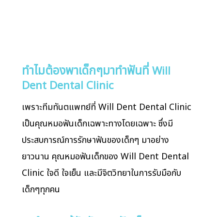
ทำไมต้องพาเด็กๆมาทำฟันที่
Will
Dent Dental Clinic
เพราะทีมทันตแพทย์ที่ Will Dent Dental Clinic
เป็นคุณหมอฟันเด็กเฉพาะทางโดยเฉพาะ ซึ่งมี
ประสบการณ์การรักษาฟันของเด็กๆ มาอย่าง
ยาวนาน คุณหมอฟันเด็กของ Will Dent Dental
Clinic ใจดี ใจเย็น และมีจิตวิทยาในการรับมือกับ
เด็กๆทุกคน