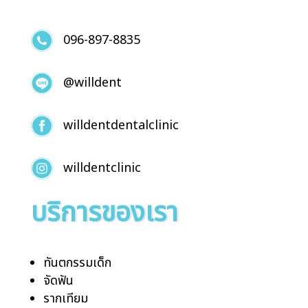
096-897-8835
@willdent
willdentdentalclinic
willdentclinic
บริการของเรา
ทันตกรรมเด็ก
จัดฟัน
รากเทียม