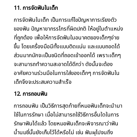
11. การจัดฟันในเด็ก
การจัดฟันในเด็ก เป็นการแก้ไขปัญหาการเรียงตัว
ของฟัน ปัญหาขากรรไกรที่ผิดปกติ ให้อยู่ในตำแหน่ง
ที่ถูกต้อง เพื่อให้การจัดฟันในอนาคตของเด็กๆง่าย
ขึ้น โดยเครื่องมือมีทั้งแบบติดแน่น และแบบถอดได้
ส่วนมากมักจะเป็นชนิดที่ถอดเข้าออกได้ เพราะเด็กๆ
จะสามารถทำความสะอาดได้ดีกว่า ดังนั้นจะต้อง
อาศัยความร่วมมือในการใส่ของเด็กๆ การจัดฟันใน
เด็กจึงจะประสบความสำเร็จ
12. การถอนฟัน
การถอนฟัน เป็นวิธีการสุดท้ายที่หมอฟันเด็กจะนำมา
ใช้ในการรักษา เมื่อไม่สามารถใช้วิธีการอื่นใดในการ
รักษาฟันได้แล้ว โดยหมอฟันเด็กจะพิจารณาว่าฟัน
น้ำนมซี่นั้นยังเก็บไว้ได้หรือไม่ เช่น ฟันผุไปจนถึง