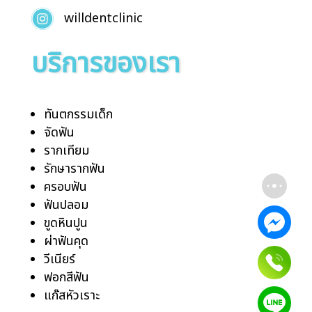
willdentclinic
บริการของเรา
ทันตกรรมเด็ก
จัดฟัน
รากเทียม
รักษารากฟัน
ครอบฟัน
ฟันปลอม
ขูดหินปูน
ผ่าฟันคุด
วีเนียร์
ฟอกสีฟัน
แก๊สหัวเราะ