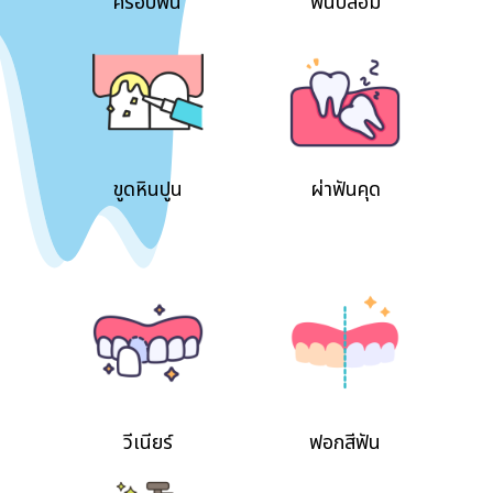
ครอบฟัน
ฟันปลอม
ขูดหินปูน
ผ่าฟันคุด
วีเนียร์
ฟอกสีฟัน