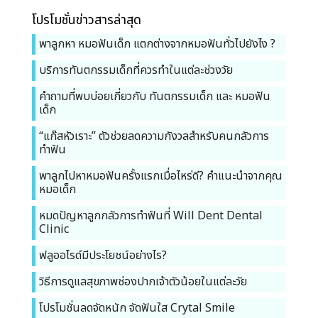
โปรโมชั่นข่าวสารล่าสุด
พาลูกหา หมอฟันเด็ก แตกต่างจากหมอฟันทั่วไปยังไง ?
บริการทันตกรรมเด็กที่ควรทำในแต่ละช่วงวัย
คำถามที่พบบ่อยเกี่ยวกับ ทันตกรรมเด็ก และ หมอฟัน
เด็ก
“แก๊สหัวเราะ” ตัวช่วยลดความกังวลสำหรับคนกลัวการ
ทำฟัน
พาลูกไปหาหมอฟันครั้งแรกเมื่อไหร่ดี? คำแนะนำจากคุณ
หมอเด็ก
หมดปัญหาลูกกลัวการทำฟันที่ Will Dent Dental
Clinic
ฟลูออไรด์มีประโยชน์อย่างไร?
วิธีการดูแลสุขภาพช่องปากเจ้าตัวน้อยในแต่ละวัย
โปรโมชั่นลดจัดหนัก จัดฟันใส Crytal Smile