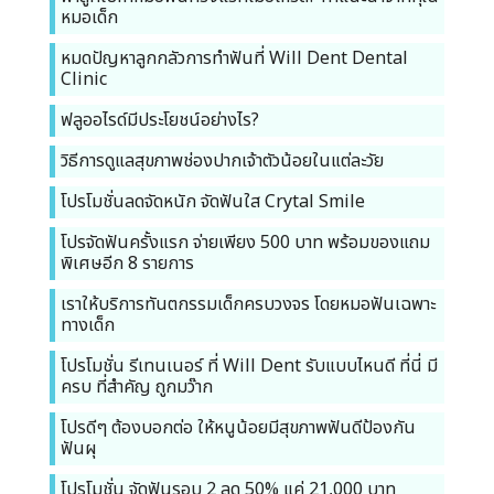
หมอเด็ก
หมดปัญหาลูกกลัวการทำฟันที่ Will Dent Dental
Clinic
ฟลูออไรด์มีประโยชน์อย่างไร?
วิธีการดูแลสุขภาพช่องปากเจ้าตัวน้อยในแต่ละวัย
โปรโมชั่นลดจัดหนัก จัดฟันใส Crytal Smile
โปรจัดฟันครั้งแรก จ่ายเพียง 500 บาท พร้อมของแถม
พิเศษอีก 8 รายการ
เราให้บริการทันตกรรมเด็กครบวงจร โดยหมอฟันเฉพาะ
ทางเด็ก
โปรโมชั่น รีเทนเนอร์ ที่ Will Dent รับแบบไหนดี ที่นี่ มี
ครบ ที่สำคัญ ถูกมว๊าก
โปรดีๆ ต้องบอกต่อ ให้หนูน้อยมีสุขภาพฟันดีป้องกัน
ฟันผุ
โปรโมชั่น จัดฟันรอบ 2 ลด 50% แค่ 21,000 บาท