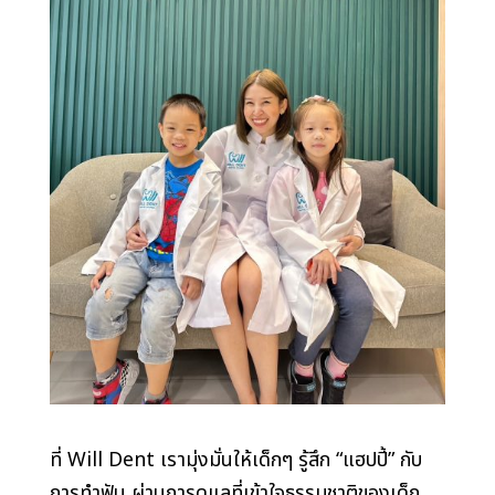
ที่ Will Dent เรามุ่งมั่นให้เด็กๆ รู้สึก “แฮปปี้” กับ
การทำฟัน ผ่านการดูแลที่เข้าใจธรรมชาติของเด็ก