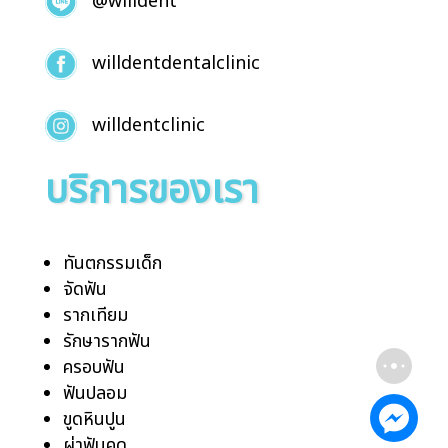
@willdent
willdentdentalclinic
willdentclinic
บริการของเรา
ทันตกรรมเด็ก
จัดฟัน
รากเทียม
รักษารากฟัน
ครอบฟัน
ฟันปลอม
ขูดหินปูน
ผ่าฟันคุด