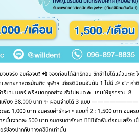
จบจริง จบคือจบ❗️ 📲 จองก่อนได้สิทธิก่อน ชักช้าไม่ได้แล้วนะคะ 
นตแพทยศาสตรบัณฑิต จุฬาฯ เกียรตินิยมอันดับ 1 ไม่มี 🎉 👉 ค่าต
ค่ารีเทนเนอร์ ฟรีหมดทุกอย่าง ยังไม่หมด🔥 แถมให้จุกๆรวม 8
บคอร์สเพียง 38,000 บาท ✨ ผ่อนจ่ายได้ 3 แบบ ———————
วดละ 1,000 บาท จนครบค่ารักษา • แบบที่ 2 : 1,500 บาท จนครบ
กนั้นงวดละ 500 บาท จนครบค่ารักษา 🧑🏻‍⚕️จัดฟันต่อจนเสร็จ เมื
ลียร์ช่องปากกับทางคลินิกเท่านั้น