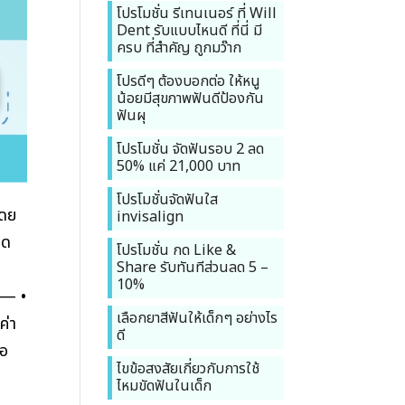
โปรโมชั่น รีเทนเนอร์ ที่ Will
Dent รับแบบไหนดี ที่นี่ มี
ครบ ที่สำคัญ ถูกมว๊าก
โปรดีๆ ต้องบอกต่อ ให้หนู
น้อยมีสุขภาพฟันดีป้องกัน
ฟันผุ
โปรโมชั่น จัดฟันรอบ 2 ลด
50% แค่ 21,000 บาท
โปรโมชั่นจัดฟันใส
โดย
invisalign
ิด
โปรโมชั่น กด Like &
Share รับทันทีส่วนลด 5 –
10%
—— •
เลือกยาสีฟันให้เด็กๆ อย่างไร
ค่า
ดี
่อ
ไขข้อสงสัยเกี่ยวกับการใช้
ไหมขัดฟันในเด็ก