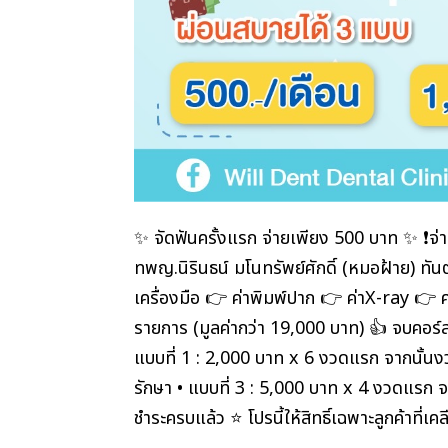
✨ จัดฟันครั้งแรก จ่ายเพียง 500 บาท ✨ ❗️จ่าย
ทพญ.นิรินธน์ มโนทรัพย์ศักดิ์ (หมอฝ้าย) ทั
เครื่องมือ 👉 ค่าพิมพ์ปาก 👉 ค่าX-ray 👉 
รายการ (มูลค่ากว่า 19,000 บาท) 👍 จ
แบบที่ 1 : 2,000 บาท x 6 งวดแรก จากนั้นง
รักษา • แบบที่ 3 : 5,000 บาท x 4 งวดแรก จา
ชำระครบแล้ว ⭐️ โปรนี้ให้สิทธิ์เฉพาะลูกค้าที่เค